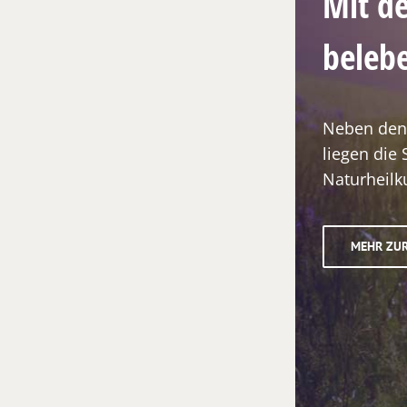
Mit de
beleb
Neben den 
liegen die
Naturheilk
MEHR ZU