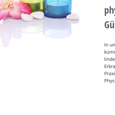
ph
Gü
In un
kümm
lind
Erkr
Prax
Phys