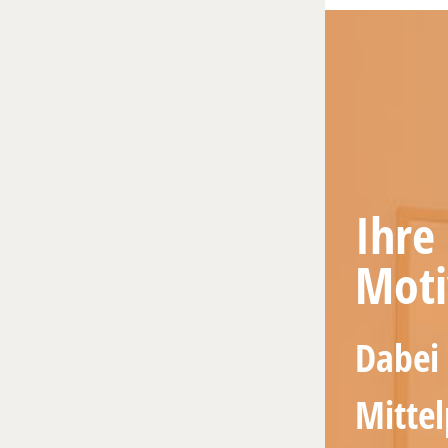
Ihre
Moti
Dabei 
Mitte