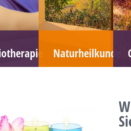
iotherapie
Naturheilkunde
W
Si