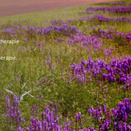
therapie
erapie.